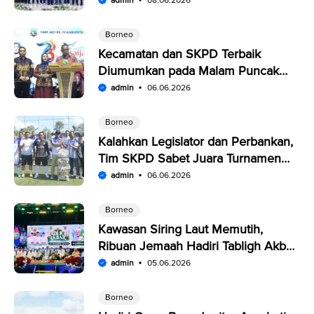
admin
08.06.2026
Borneo
Kecamatan dan SKPD Terbaik
Diumumkan pada Malam Puncak
Penutupan Expo Saijaan Kotabaru
admin
06.06.2026
Borneo
Kalahkan Legislator dan Perbankan,
Tim SKPD Sabet Juara Turnamen
Segitiga Kotabaru
admin
06.06.2026
Borneo
Kawasan Siring Laut Memutih,
Ribuan Jemaah Hadiri Tabligh Akbar
HUT Kabupaten Kotabaru
admin
05.06.2026
Borneo