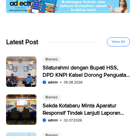
Latest Post
View All
Borneo
Silaturahmi dengan Bupati HSS,
DPD KNPI Kalsel Dorong Penguatan
SDM Pemuda
admin
05.08.2026
Borneo
Sekda Kotabaru Minta Aparatur
Responsif Tindak Lanjuti Laporan
Warga di SP4N-LAPOR
admin
02.07.2026
Borneo