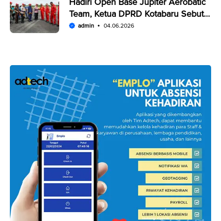
Hadiri Open Base Jupiter Aerobatic
Team, Ketua DPRD Kotabaru Sebut
Penampilan JAT Luar Biasa
admin
04.06.2026