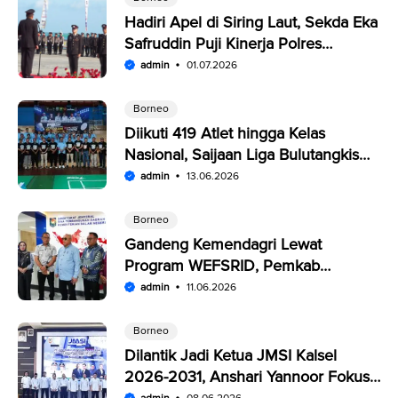
Hadiri Apel di Siring Laut, Sekda Eka
Safruddin Puji Kinerja Polres
Kotabaru
admin
01.07.2026
Borneo
Diikuti 419 Atlet hingga Kelas
Nasional, Saijaan Liga Bulutangkis
Memperebutkan Rp109,5 Juta
admin
13.06.2026
Borneo
Gandeng Kemendagri Lewat
Program WEFSRID, Pemkab
Kotabaru Targetkan Petani Panen 3
admin
11.06.2026
Kali Setahun
Borneo
Dilantik Jadi Ketua JMSI Kalsel
2026-2031, Anshari Yannoor Fokus
Verifikasi Perusahaan Pers