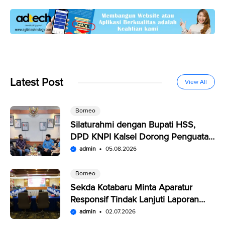
Latest Post
View All
Borneo
Silaturahmi dengan Bupati HSS,
DPD KNPI Kalsel Dorong Penguatan
SDM Pemuda
admin
05.08.2026
Borneo
Sekda Kotabaru Minta Aparatur
Responsif Tindak Lanjuti Laporan
Warga di SP4N-LAPOR
admin
02.07.2026