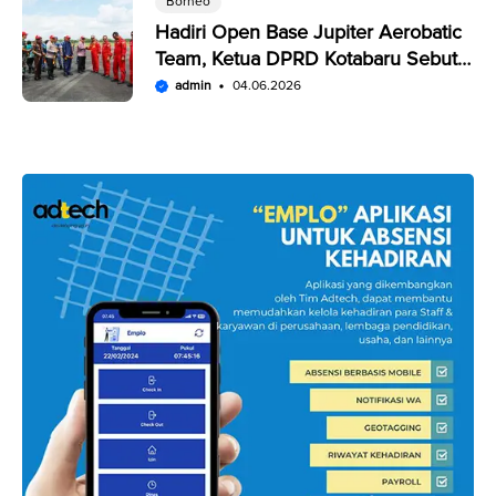
Borneo
Hadiri Open Base Jupiter Aerobatic
Team, Ketua DPRD Kotabaru Sebut
Penampilan JAT Luar Biasa
admin
04.06.2026