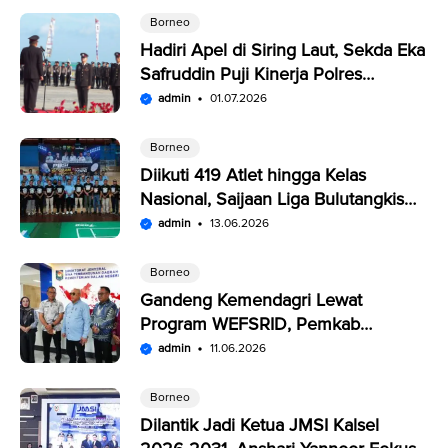
Borneo
Hadiri Apel di Siring Laut, Sekda Eka
Safruddin Puji Kinerja Polres
Kotabaru
admin
01.07.2026
Borneo
Diikuti 419 Atlet hingga Kelas
Nasional, Saijaan Liga Bulutangkis
Memperebutkan Rp109,5 Juta
admin
13.06.2026
Borneo
Gandeng Kemendagri Lewat
Program WEFSRID, Pemkab
Kotabaru Targetkan Petani Panen 3
admin
11.06.2026
Kali Setahun
Borneo
Dilantik Jadi Ketua JMSI Kalsel