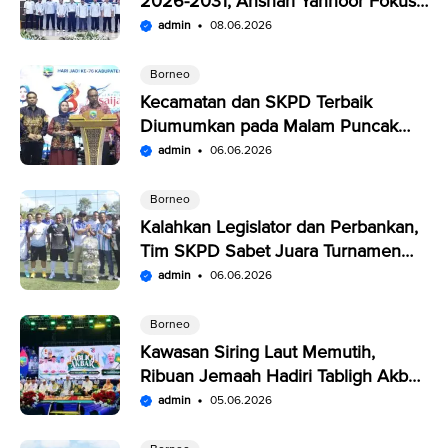
2026-2031, Anshari Yannoor Fokus
Verifikasi Perusahaan Pers
admin
08.06.2026
Borneo
Kecamatan dan SKPD Terbaik
Diumumkan pada Malam Puncak
Penutupan Expo Saijaan Kotabaru
admin
06.06.2026
Borneo
Kalahkan Legislator dan Perbankan,
Tim SKPD Sabet Juara Turnamen
Segitiga Kotabaru
admin
06.06.2026
Borneo
Kawasan Siring Laut Memutih,
Ribuan Jemaah Hadiri Tabligh Akbar
HUT Kabupaten Kotabaru
admin
05.06.2026