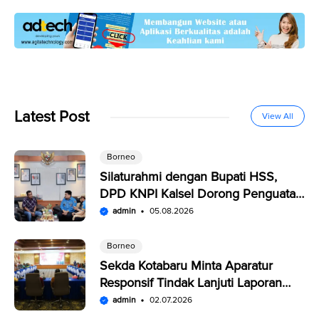
Latest Post
View All
Borneo
Silaturahmi dengan Bupati HSS,
DPD KNPI Kalsel Dorong Penguatan
SDM Pemuda
admin
05.08.2026
Borneo
Sekda Kotabaru Minta Aparatur
Responsif Tindak Lanjuti Laporan
Warga di SP4N-LAPOR
admin
02.07.2026