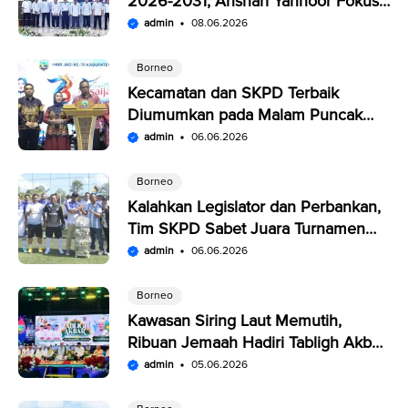
2026-2031, Anshari Yannoor Fokus
Verifikasi Perusahaan Pers
admin
08.06.2026
Borneo
Kecamatan dan SKPD Terbaik
Diumumkan pada Malam Puncak
Penutupan Expo Saijaan Kotabaru
admin
06.06.2026
Borneo
Kalahkan Legislator dan Perbankan,
Tim SKPD Sabet Juara Turnamen
Segitiga Kotabaru
admin
06.06.2026
Borneo
Kawasan Siring Laut Memutih,
Ribuan Jemaah Hadiri Tabligh Akbar
HUT Kabupaten Kotabaru
admin
05.06.2026