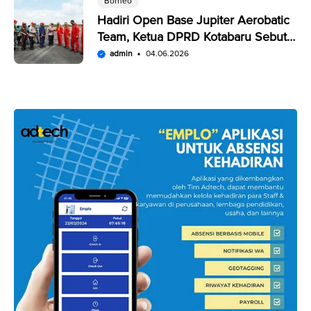
Borneo
Hadiri Open Base Jupiter Aerobatic
Team, Ketua DPRD Kotabaru Sebut
Penampilan JAT Luar Biasa
admin
04.06.2026