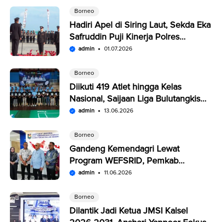
Borneo
Hadiri Apel di Siring Laut, Sekda Eka
Safruddin Puji Kinerja Polres
Kotabaru
admin
01.07.2026
Borneo
Diikuti 419 Atlet hingga Kelas
Nasional, Saijaan Liga Bulutangkis
Memperebutkan Rp109,5 Juta
admin
13.06.2026
Borneo
Gandeng Kemendagri Lewat
Program WEFSRID, Pemkab
Kotabaru Targetkan Petani Panen 3
admin
11.06.2026
Kali Setahun
Borneo
Dilantik Jadi Ketua JMSI Kalsel