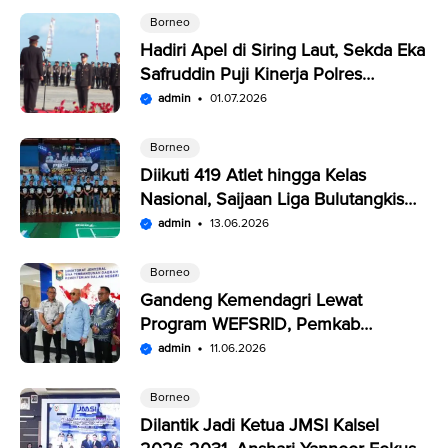
Borneo
Hadiri Apel di Siring Laut, Sekda Eka
Safruddin Puji Kinerja Polres
Kotabaru
admin
01.07.2026
Borneo
Diikuti 419 Atlet hingga Kelas
Nasional, Saijaan Liga Bulutangkis
Memperebutkan Rp109,5 Juta
admin
13.06.2026
Borneo
Gandeng Kemendagri Lewat
Program WEFSRID, Pemkab
Kotabaru Targetkan Petani Panen 3
admin
11.06.2026
Kali Setahun
Borneo
Dilantik Jadi Ketua JMSI Kalsel