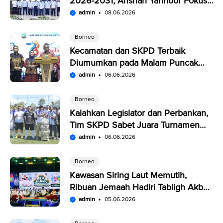
2026-2031, Anshari Yannoor Fokus
Verifikasi Perusahaan Pers
admin
08.06.2026
Borneo
Kecamatan dan SKPD Terbaik
Diumumkan pada Malam Puncak
Penutupan Expo Saijaan Kotabaru
admin
06.06.2026
Borneo
Kalahkan Legislator dan Perbankan,
Tim SKPD Sabet Juara Turnamen
Segitiga Kotabaru
admin
06.06.2026
Borneo
Kawasan Siring Laut Memutih,
Ribuan Jemaah Hadiri Tabligh Akbar
HUT Kabupaten Kotabaru
admin
05.06.2026