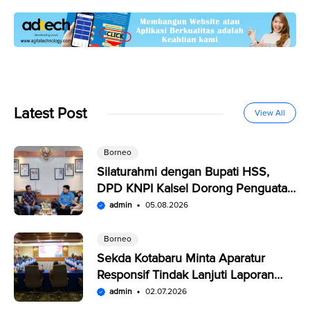
Latest Post
View All
Borneo
Silaturahmi dengan Bupati HSS,
DPD KNPI Kalsel Dorong Penguatan
SDM Pemuda
admin
05.08.2026
Borneo
Sekda Kotabaru Minta Aparatur
Responsif Tindak Lanjuti Laporan
Warga di SP4N-LAPOR
admin
02.07.2026