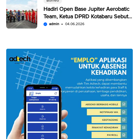
Borneo
Hadiri Open Base Jupiter Aerobatic
Team, Ketua DPRD Kotabaru Sebut
Penampilan JAT Luar Biasa
admin
04.06.2026