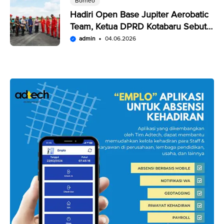
Borneo
Hadiri Open Base Jupiter Aerobatic
Team, Ketua DPRD Kotabaru Sebut
Penampilan JAT Luar Biasa
admin
04.06.2026