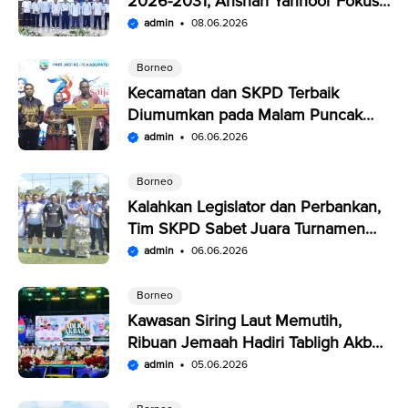
2026-2031, Anshari Yannoor Fokus
Verifikasi Perusahaan Pers
admin
08.06.2026
Borneo
Kecamatan dan SKPD Terbaik
Diumumkan pada Malam Puncak
Penutupan Expo Saijaan Kotabaru
admin
06.06.2026
Borneo
Kalahkan Legislator dan Perbankan,
Tim SKPD Sabet Juara Turnamen
Segitiga Kotabaru
admin
06.06.2026
Borneo
Kawasan Siring Laut Memutih,
Ribuan Jemaah Hadiri Tabligh Akbar
HUT Kabupaten Kotabaru
admin
05.06.2026