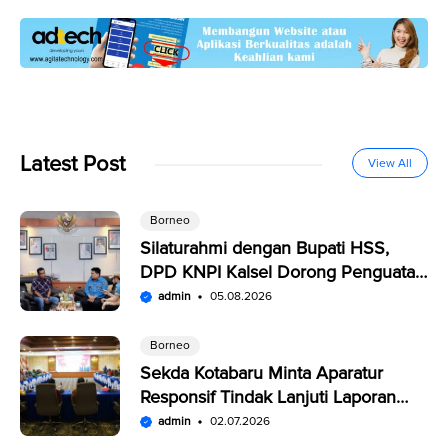
Latest Post
View All
Borneo
Silaturahmi dengan Bupati HSS,
DPD KNPI Kalsel Dorong Penguatan
SDM Pemuda
admin
05.08.2026
Borneo
Sekda Kotabaru Minta Aparatur
Responsif Tindak Lanjuti Laporan
Warga di SP4N-LAPOR
admin
02.07.2026