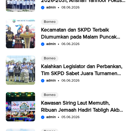
2026-2031, Anshari Yannoor Fokus
Verifikasi Perusahaan Pers
admin
08.06.2026
Borneo
Kecamatan dan SKPD Terbaik
Diumumkan pada Malam Puncak
Penutupan Expo Saijaan Kotabaru
admin
06.06.2026
Borneo
Kalahkan Legislator dan Perbankan,
Tim SKPD Sabet Juara Turnamen
Segitiga Kotabaru
admin
06.06.2026
Borneo
Kawasan Siring Laut Memutih,
Ribuan Jemaah Hadiri Tabligh Akbar
HUT Kabupaten Kotabaru
admin
05.06.2026