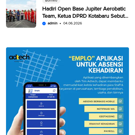
Borneo
Hadiri Open Base Jupiter Aerobatic
Team, Ketua DPRD Kotabaru Sebut
Penampilan JAT Luar Biasa
admin
04.06.2026