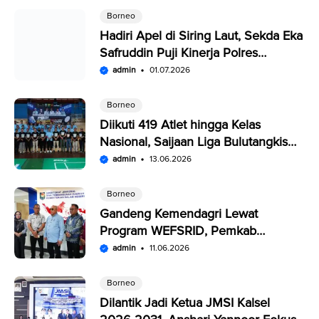
Borneo
Hadiri Apel di Siring Laut, Sekda Eka
Safruddin Puji Kinerja Polres
Kotabaru
admin
01.07.2026
Borneo
Diikuti 419 Atlet hingga Kelas
Nasional, Saijaan Liga Bulutangkis
Memperebutkan Rp109,5 Juta
admin
13.06.2026
Borneo
Gandeng Kemendagri Lewat
Program WEFSRID, Pemkab
Kotabaru Targetkan Petani Panen 3
admin
11.06.2026
Kali Setahun
Borneo
Dilantik Jadi Ketua JMSI Kalsel