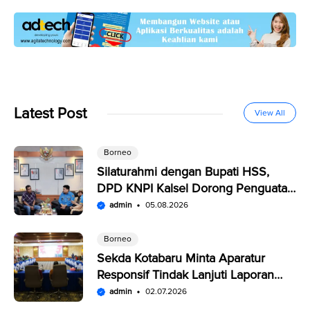
Latest Post
View All
Borneo
Silaturahmi dengan Bupati HSS,
DPD KNPI Kalsel Dorong Penguatan
SDM Pemuda
admin
05.08.2026
Borneo
Sekda Kotabaru Minta Aparatur
Responsif Tindak Lanjuti Laporan
Warga di SP4N-LAPOR
admin
02.07.2026