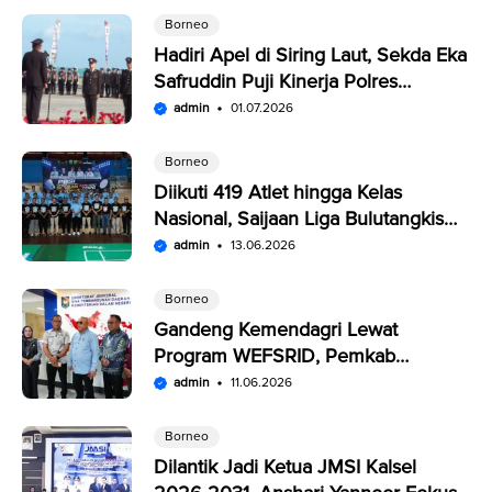
Borneo
Hadiri Apel di Siring Laut, Sekda Eka
Safruddin Puji Kinerja Polres
Kotabaru
admin
01.07.2026
Borneo
Diikuti 419 Atlet hingga Kelas
Nasional, Saijaan Liga Bulutangkis
Memperebutkan Rp109,5 Juta
admin
13.06.2026
Borneo
Gandeng Kemendagri Lewat
Program WEFSRID, Pemkab
Kotabaru Targetkan Petani Panen 3
admin
11.06.2026
Kali Setahun
Borneo
Dilantik Jadi Ketua JMSI Kalsel