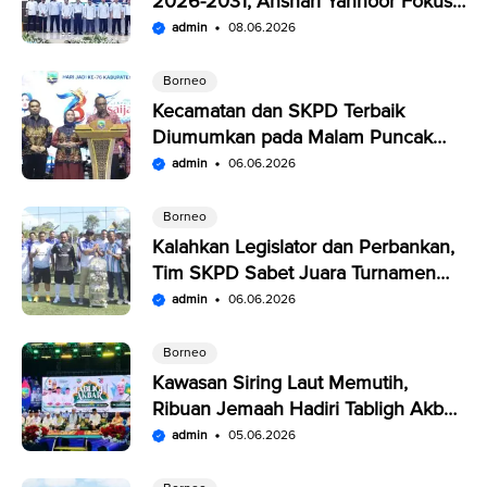
2026-2031, Anshari Yannoor Fokus
Verifikasi Perusahaan Pers
admin
08.06.2026
Borneo
Kecamatan dan SKPD Terbaik
Diumumkan pada Malam Puncak
Penutupan Expo Saijaan Kotabaru
admin
06.06.2026
Borneo
Kalahkan Legislator dan Perbankan,
Tim SKPD Sabet Juara Turnamen
Segitiga Kotabaru
admin
06.06.2026
Borneo
Kawasan Siring Laut Memutih,
Ribuan Jemaah Hadiri Tabligh Akbar
HUT Kabupaten Kotabaru
admin
05.06.2026