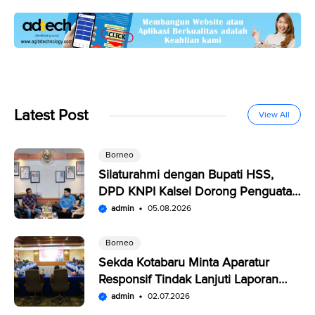
Latest Post
View All
Borneo
Silaturahmi dengan Bupati HSS,
DPD KNPI Kalsel Dorong Penguatan
SDM Pemuda
admin
05.08.2026
Borneo
Sekda Kotabaru Minta Aparatur
Responsif Tindak Lanjuti Laporan
Warga di SP4N-LAPOR
admin
02.07.2026