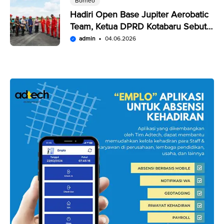
Borneo
Hadiri Open Base Jupiter Aerobatic
Team, Ketua DPRD Kotabaru Sebut
Penampilan JAT Luar Biasa
admin
04.06.2026