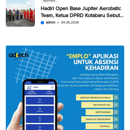
Borneo
Hadiri Open Base Jupiter Aerobatic
Team, Ketua DPRD Kotabaru Sebut
Penampilan JAT Luar Biasa
admin
04.06.2026