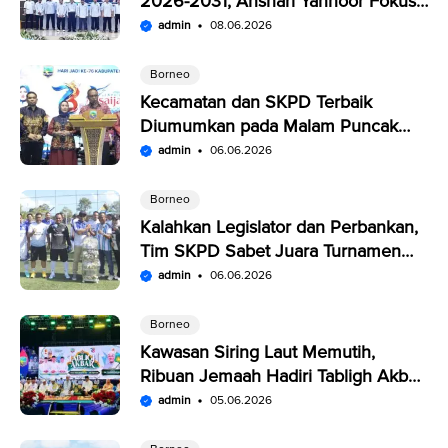
2026-2031, Anshari Yannoor Fokus
Verifikasi Perusahaan Pers
admin
08.06.2026
Borneo
Kecamatan dan SKPD Terbaik
Diumumkan pada Malam Puncak
Penutupan Expo Saijaan Kotabaru
admin
06.06.2026
Borneo
Kalahkan Legislator dan Perbankan,
Tim SKPD Sabet Juara Turnamen
Segitiga Kotabaru
admin
06.06.2026
Borneo
Kawasan Siring Laut Memutih,
Ribuan Jemaah Hadiri Tabligh Akbar
HUT Kabupaten Kotabaru
admin
05.06.2026