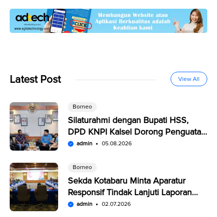
Latest Post
View All
Borneo
Silaturahmi dengan Bupati HSS,
DPD KNPI Kalsel Dorong Penguatan
SDM Pemuda
admin
05.08.2026
Borneo
Sekda Kotabaru Minta Aparatur
Responsif Tindak Lanjuti Laporan
Warga di SP4N-LAPOR
admin
02.07.2026