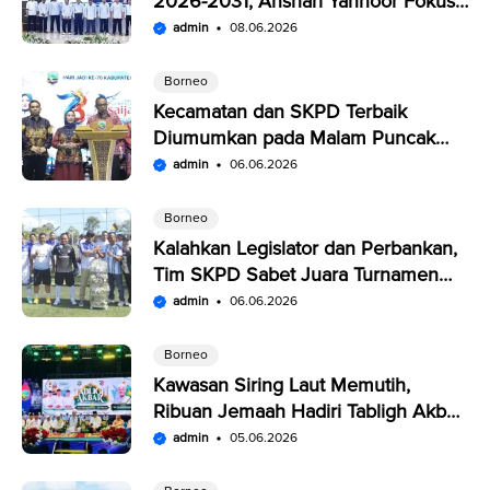
2026-2031, Anshari Yannoor Fokus
Verifikasi Perusahaan Pers
admin
08.06.2026
Borneo
Kecamatan dan SKPD Terbaik
Diumumkan pada Malam Puncak
Penutupan Expo Saijaan Kotabaru
admin
06.06.2026
Borneo
Kalahkan Legislator dan Perbankan,
Tim SKPD Sabet Juara Turnamen
Segitiga Kotabaru
admin
06.06.2026
Borneo
Kawasan Siring Laut Memutih,
Ribuan Jemaah Hadiri Tabligh Akbar
HUT Kabupaten Kotabaru
admin
05.06.2026