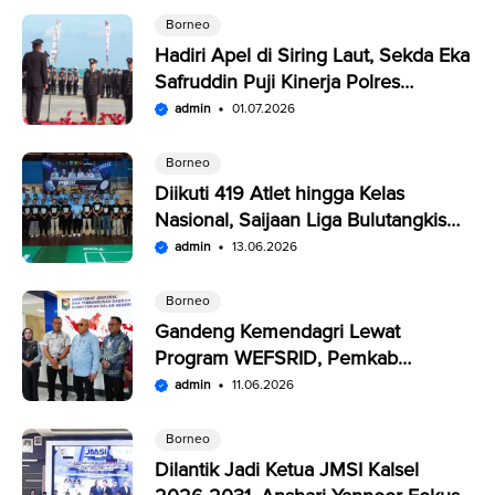
Borneo
Hadiri Apel di Siring Laut, Sekda Eka
Safruddin Puji Kinerja Polres
Kotabaru
admin
01.07.2026
Borneo
Diikuti 419 Atlet hingga Kelas
Nasional, Saijaan Liga Bulutangkis
Memperebutkan Rp109,5 Juta
admin
13.06.2026
Borneo
Gandeng Kemendagri Lewat
Program WEFSRID, Pemkab
Kotabaru Targetkan Petani Panen 3
admin
11.06.2026
Kali Setahun
Borneo
Dilantik Jadi Ketua JMSI Kalsel