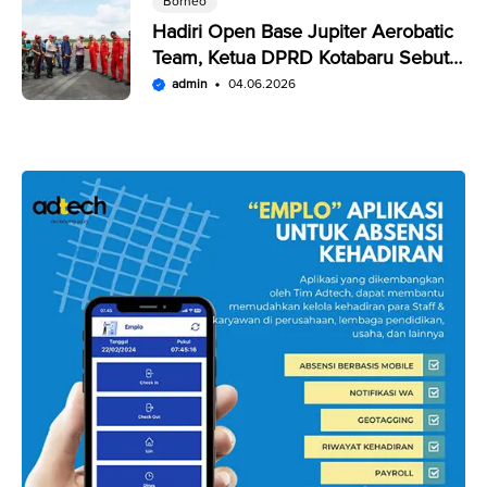
Borneo
Hadiri Open Base Jupiter Aerobatic
Team, Ketua DPRD Kotabaru Sebut
Penampilan JAT Luar Biasa
admin
04.06.2026