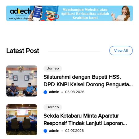
Latest Post
View All
Borneo
Silaturahmi dengan Bupati HSS,
DPD KNPI Kalsel Dorong Penguatan
SDM Pemuda
admin
05.08.2026
Borneo
Sekda Kotabaru Minta Aparatur
Responsif Tindak Lanjuti Laporan
Warga di SP4N-LAPOR
admin
02.07.2026