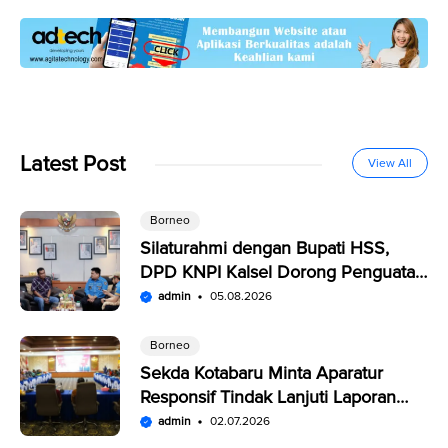
Latest Post
View All
Borneo
Silaturahmi dengan Bupati HSS,
DPD KNPI Kalsel Dorong Penguatan
SDM Pemuda
admin
05.08.2026
Borneo
Sekda Kotabaru Minta Aparatur
Responsif Tindak Lanjuti Laporan
Warga di SP4N-LAPOR
admin
02.07.2026