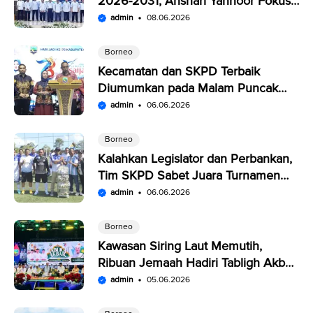
2026-2031, Anshari Yannoor Fokus
Verifikasi Perusahaan Pers
admin
08.06.2026
Borneo
Kecamatan dan SKPD Terbaik
Diumumkan pada Malam Puncak
Penutupan Expo Saijaan Kotabaru
admin
06.06.2026
Borneo
Kalahkan Legislator dan Perbankan,
Tim SKPD Sabet Juara Turnamen
Segitiga Kotabaru
admin
06.06.2026
Borneo
Kawasan Siring Laut Memutih,
Ribuan Jemaah Hadiri Tabligh Akbar
HUT Kabupaten Kotabaru
admin
05.06.2026