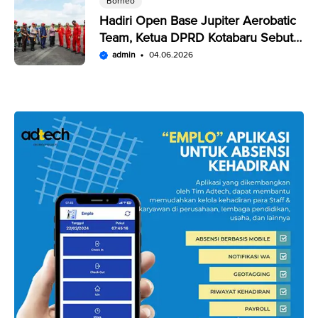
Borneo
Hadiri Open Base Jupiter Aerobatic
Team, Ketua DPRD Kotabaru Sebut
Penampilan JAT Luar Biasa
admin
04.06.2026