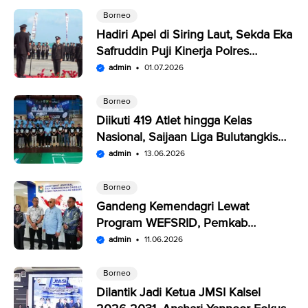
Borneo
Hadiri Apel di Siring Laut, Sekda Eka
Safruddin Puji Kinerja Polres
Kotabaru
admin
01.07.2026
Borneo
Diikuti 419 Atlet hingga Kelas
Nasional, Saijaan Liga Bulutangkis
Memperebutkan Rp109,5 Juta
admin
13.06.2026
Borneo
Gandeng Kemendagri Lewat
Program WEFSRID, Pemkab
Kotabaru Targetkan Petani Panen 3
admin
11.06.2026
Kali Setahun
Borneo
Dilantik Jadi Ketua JMSI Kalsel