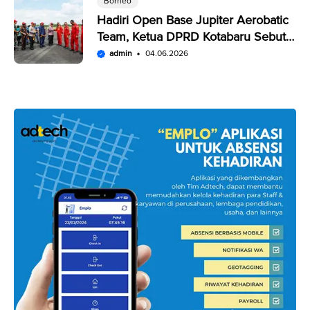
Borneo
Hadiri Open Base Jupiter Aerobatic
Team, Ketua DPRD Kotabaru Sebut
Penampilan JAT Luar Biasa
admin
04.06.2026