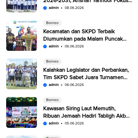
2026-2031, Anshari Yannoor Fokus
Verifikasi Perusahaan Pers
admin
08.06.2026
Borneo
Kecamatan dan SKPD Terbaik
Diumumkan pada Malam Puncak
Penutupan Expo Saijaan Kotabaru
admin
06.06.2026
Borneo
Kalahkan Legislator dan Perbankan,
Tim SKPD Sabet Juara Turnamen
Segitiga Kotabaru
admin
06.06.2026
Borneo
Kawasan Siring Laut Memutih,
Ribuan Jemaah Hadiri Tabligh Akbar
HUT Kabupaten Kotabaru
admin
05.06.2026