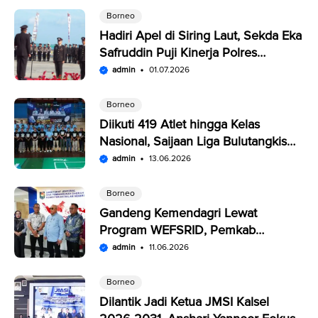
Borneo
Hadiri Apel di Siring Laut, Sekda Eka
Safruddin Puji Kinerja Polres
Kotabaru
admin
01.07.2026
Borneo
Diikuti 419 Atlet hingga Kelas
Nasional, Saijaan Liga Bulutangkis
Memperebutkan Rp109,5 Juta
admin
13.06.2026
Borneo
Gandeng Kemendagri Lewat
Program WEFSRID, Pemkab
Kotabaru Targetkan Petani Panen 3
admin
11.06.2026
Kali Setahun
Borneo
Dilantik Jadi Ketua JMSI Kalsel