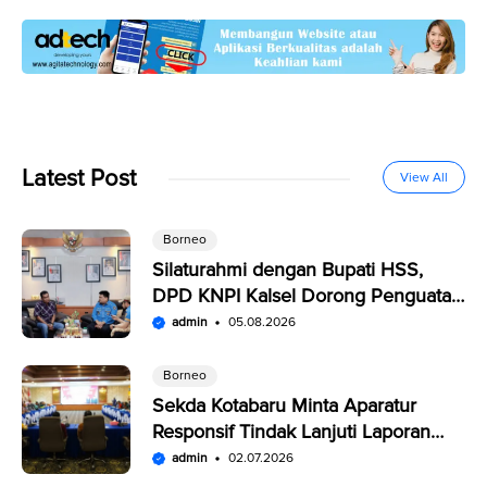
Latest Post
View All
Borneo
Silaturahmi dengan Bupati HSS,
DPD KNPI Kalsel Dorong Penguatan
SDM Pemuda
admin
05.08.2026
Borneo
Sekda Kotabaru Minta Aparatur
Responsif Tindak Lanjuti Laporan
Warga di SP4N-LAPOR
admin
02.07.2026