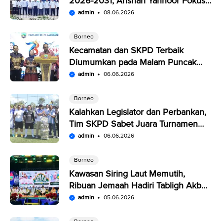
2026-2031, Anshari Yannoor Fokus
Verifikasi Perusahaan Pers
admin
08.06.2026
Borneo
Kecamatan dan SKPD Terbaik
Diumumkan pada Malam Puncak
Penutupan Expo Saijaan Kotabaru
admin
06.06.2026
Borneo
Kalahkan Legislator dan Perbankan,
Tim SKPD Sabet Juara Turnamen
Segitiga Kotabaru
admin
06.06.2026
Borneo
Kawasan Siring Laut Memutih,
Ribuan Jemaah Hadiri Tabligh Akbar
HUT Kabupaten Kotabaru
admin
05.06.2026