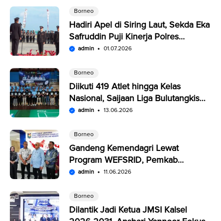
Borneo
Hadiri Apel di Siring Laut, Sekda Eka
Safruddin Puji Kinerja Polres
Kotabaru
admin
01.07.2026
Borneo
Diikuti 419 Atlet hingga Kelas
Nasional, Saijaan Liga Bulutangkis
Memperebutkan Rp109,5 Juta
admin
13.06.2026
Borneo
Gandeng Kemendagri Lewat
Program WEFSRID, Pemkab
Kotabaru Targetkan Petani Panen 3
admin
11.06.2026
Kali Setahun
Borneo
Dilantik Jadi Ketua JMSI Kalsel