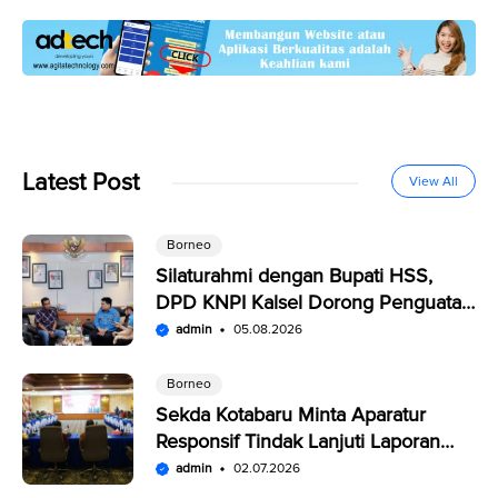
Latest Post
View All
Borneo
Silaturahmi dengan Bupati HSS,
DPD KNPI Kalsel Dorong Penguatan
SDM Pemuda
admin
05.08.2026
Borneo
Sekda Kotabaru Minta Aparatur
Responsif Tindak Lanjuti Laporan
Warga di SP4N-LAPOR
admin
02.07.2026