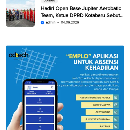
Borneo
Hadiri Open Base Jupiter Aerobatic
Team, Ketua DPRD Kotabaru Sebut
Penampilan JAT Luar Biasa
admin
04.06.2026