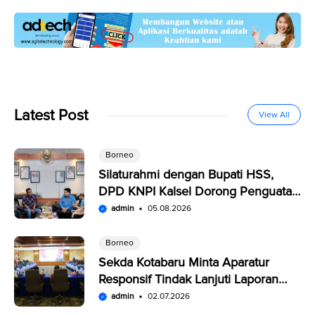
Latest Post
View All
Borneo
Silaturahmi dengan Bupati HSS,
DPD KNPI Kalsel Dorong Penguatan
SDM Pemuda
admin
05.08.2026
Borneo
Sekda Kotabaru Minta Aparatur
Responsif Tindak Lanjuti Laporan
Warga di SP4N-LAPOR
admin
02.07.2026