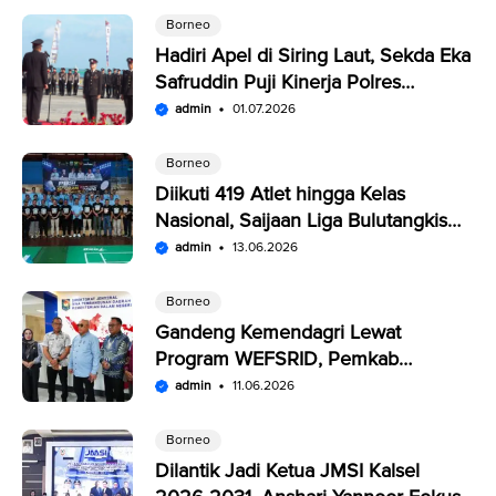
Borneo
Hadiri Apel di Siring Laut, Sekda Eka
Safruddin Puji Kinerja Polres
Kotabaru
admin
01.07.2026
Borneo
Diikuti 419 Atlet hingga Kelas
Nasional, Saijaan Liga Bulutangkis
Memperebutkan Rp109,5 Juta
admin
13.06.2026
Borneo
Gandeng Kemendagri Lewat
Program WEFSRID, Pemkab
Kotabaru Targetkan Petani Panen 3
admin
11.06.2026
Kali Setahun
Borneo
Dilantik Jadi Ketua JMSI Kalsel