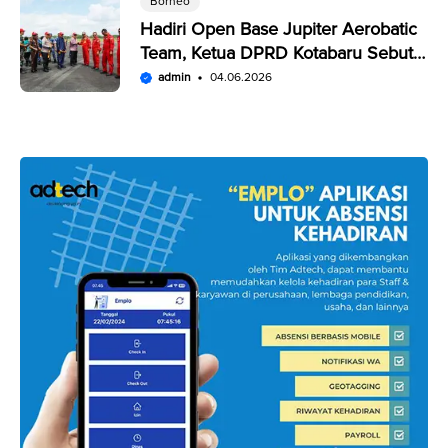
Borneo
Hadiri Open Base Jupiter Aerobatic
Team, Ketua DPRD Kotabaru Sebut
Penampilan JAT Luar Biasa
admin
04.06.2026