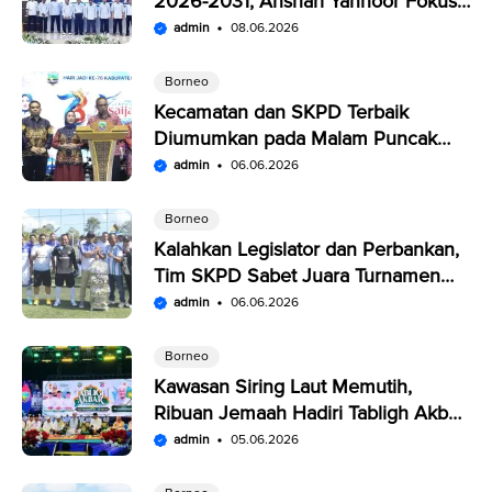
2026-2031, Anshari Yannoor Fokus
Verifikasi Perusahaan Pers
admin
08.06.2026
Borneo
Kecamatan dan SKPD Terbaik
Diumumkan pada Malam Puncak
Penutupan Expo Saijaan Kotabaru
admin
06.06.2026
Borneo
Kalahkan Legislator dan Perbankan,
Tim SKPD Sabet Juara Turnamen
Segitiga Kotabaru
admin
06.06.2026
Borneo
Kawasan Siring Laut Memutih,
Ribuan Jemaah Hadiri Tabligh Akbar
HUT Kabupaten Kotabaru
admin
05.06.2026