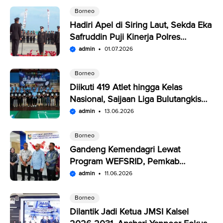
Borneo
Hadiri Apel di Siring Laut, Sekda Eka
Safruddin Puji Kinerja Polres
Kotabaru
admin
01.07.2026
Borneo
Diikuti 419 Atlet hingga Kelas
Nasional, Saijaan Liga Bulutangkis
Memperebutkan Rp109,5 Juta
admin
13.06.2026
Borneo
Gandeng Kemendagri Lewat
Program WEFSRID, Pemkab
Kotabaru Targetkan Petani Panen 3
admin
11.06.2026
Kali Setahun
Borneo
Dilantik Jadi Ketua JMSI Kalsel