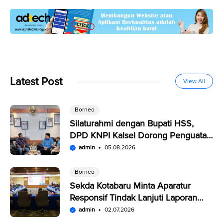
Latest Post
View All
Borneo
Silaturahmi dengan Bupati HSS,
DPD KNPI Kalsel Dorong Penguatan
SDM Pemuda
admin
05.08.2026
Borneo
Sekda Kotabaru Minta Aparatur
Responsif Tindak Lanjuti Laporan
Warga di SP4N-LAPOR
admin
02.07.2026