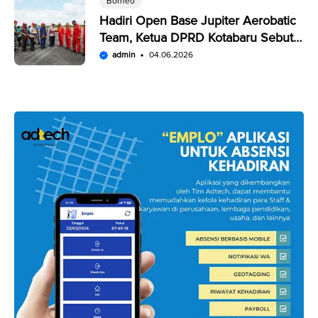
Borneo
Hadiri Open Base Jupiter Aerobatic
Team, Ketua DPRD Kotabaru Sebut
Penampilan JAT Luar Biasa
admin
04.06.2026