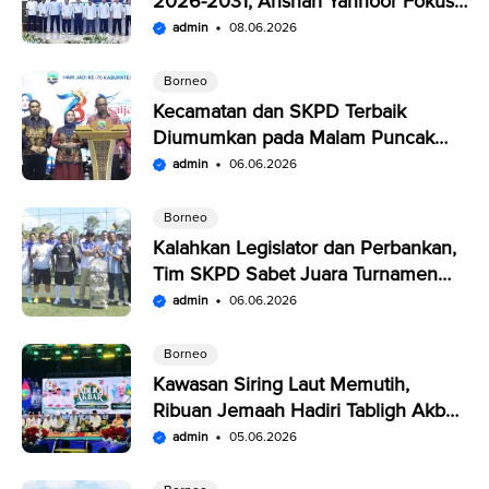
2026-2031, Anshari Yannoor Fokus
Verifikasi Perusahaan Pers
admin
08.06.2026
Borneo
Kecamatan dan SKPD Terbaik
Diumumkan pada Malam Puncak
Penutupan Expo Saijaan Kotabaru
admin
06.06.2026
Borneo
Kalahkan Legislator dan Perbankan,
Tim SKPD Sabet Juara Turnamen
Segitiga Kotabaru
admin
06.06.2026
Borneo
Kawasan Siring Laut Memutih,
Ribuan Jemaah Hadiri Tabligh Akbar
HUT Kabupaten Kotabaru
admin
05.06.2026