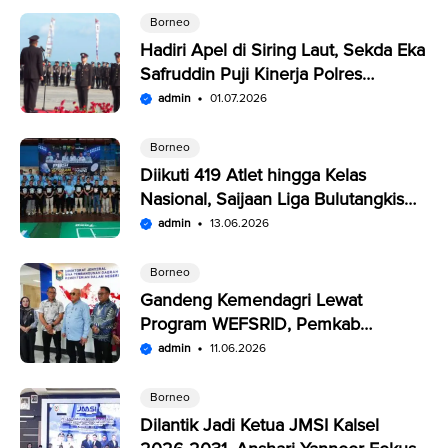
Borneo
Hadiri Apel di Siring Laut, Sekda Eka
Safruddin Puji Kinerja Polres
Kotabaru
admin
01.07.2026
Borneo
Diikuti 419 Atlet hingga Kelas
Nasional, Saijaan Liga Bulutangkis
Memperebutkan Rp109,5 Juta
admin
13.06.2026
Borneo
Gandeng Kemendagri Lewat
Program WEFSRID, Pemkab
Kotabaru Targetkan Petani Panen 3
admin
11.06.2026
Kali Setahun
Borneo
Dilantik Jadi Ketua JMSI Kalsel