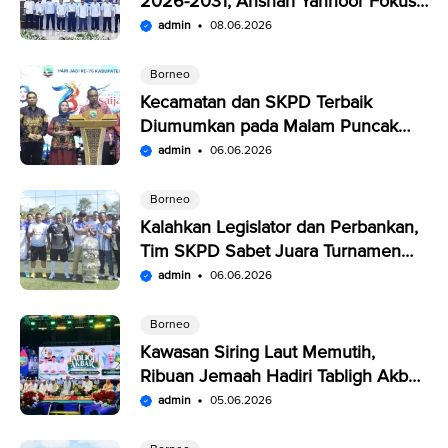
2026-2031, Anshari Yannoor Fokus
Verifikasi Perusahaan Pers
admin
08.06.2026
Borneo
Kecamatan dan SKPD Terbaik
Diumumkan pada Malam Puncak
Penutupan Expo Saijaan Kotabaru
admin
06.06.2026
Borneo
Kalahkan Legislator dan Perbankan,
Tim SKPD Sabet Juara Turnamen
Segitiga Kotabaru
admin
06.06.2026
Borneo
Kawasan Siring Laut Memutih,
Ribuan Jemaah Hadiri Tabligh Akbar
HUT Kabupaten Kotabaru
admin
05.06.2026