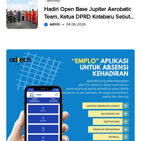
Borneo
Hadiri Open Base Jupiter Aerobatic
Team, Ketua DPRD Kotabaru Sebut
Penampilan JAT Luar Biasa
admin
04.06.2026