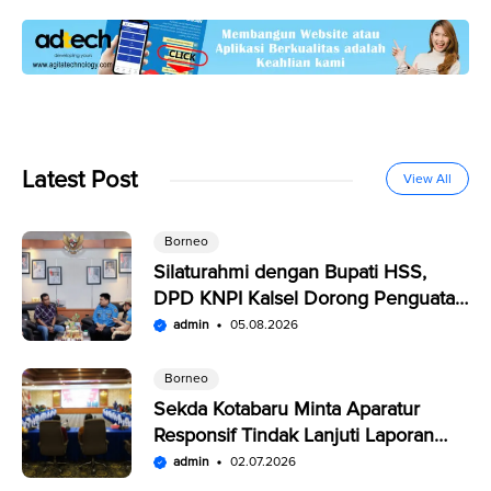
Latest Post
View All
Borneo
Silaturahmi dengan Bupati HSS,
DPD KNPI Kalsel Dorong Penguatan
SDM Pemuda
admin
05.08.2026
Borneo
Sekda Kotabaru Minta Aparatur
Responsif Tindak Lanjuti Laporan
Warga di SP4N-LAPOR
admin
02.07.2026