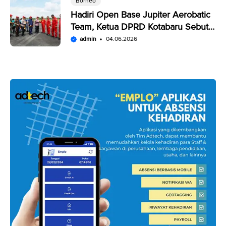
Borneo
Hadiri Open Base Jupiter Aerobatic
Team, Ketua DPRD Kotabaru Sebut
Penampilan JAT Luar Biasa
admin
04.06.2026