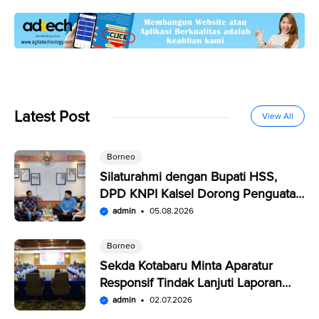
Latest Post
View All
Borneo
Silaturahmi dengan Bupati HSS,
DPD KNPI Kalsel Dorong Penguatan
SDM Pemuda
admin
05.08.2026
Borneo
Sekda Kotabaru Minta Aparatur
Responsif Tindak Lanjuti Laporan
Warga di SP4N-LAPOR
admin
02.07.2026