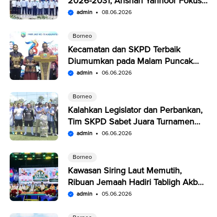
2026-2031, Anshari Yannoor Fokus
Verifikasi Perusahaan Pers
admin
08.06.2026
Borneo
Kecamatan dan SKPD Terbaik
Diumumkan pada Malam Puncak
Penutupan Expo Saijaan Kotabaru
admin
06.06.2026
Borneo
Kalahkan Legislator dan Perbankan,
Tim SKPD Sabet Juara Turnamen
Segitiga Kotabaru
admin
06.06.2026
Borneo
Kawasan Siring Laut Memutih,
Ribuan Jemaah Hadiri Tabligh Akbar
HUT Kabupaten Kotabaru
admin
05.06.2026