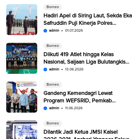
Borneo
Hadiri Apel di Siring Laut, Sekda Eka
Safruddin Puji Kinerja Polres
Kotabaru
admin
01.07.2026
Borneo
Diikuti 419 Atlet hingga Kelas
Nasional, Saijaan Liga Bulutangkis
Memperebutkan Rp109,5 Juta
admin
13.06.2026
Borneo
Gandeng Kemendagri Lewat
Program WEFSRID, Pemkab
Kotabaru Targetkan Petani Panen 3
admin
11.06.2026
Kali Setahun
Borneo
Dilantik Jadi Ketua JMSI Kalsel