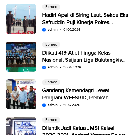
Borneo
Hadiri Apel di Siring Laut, Sekda Eka
Safruddin Puji Kinerja Polres
Kotabaru
admin
01.07.2026
Borneo
Diikuti 419 Atlet hingga Kelas
Nasional, Saijaan Liga Bulutangkis
Memperebutkan Rp109,5 Juta
admin
13.06.2026
Borneo
Gandeng Kemendagri Lewat
Program WEFSRID, Pemkab
Kotabaru Targetkan Petani Panen 3
admin
11.06.2026
Kali Setahun
Borneo
Dilantik Jadi Ketua JMSI Kalsel