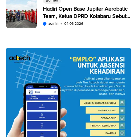
Borneo
Hadiri Open Base Jupiter Aerobatic
Team, Ketua DPRD Kotabaru Sebut
Penampilan JAT Luar Biasa
admin
04.06.2026