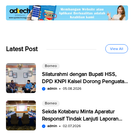
Latest Post
View All
Borneo
Silaturahmi dengan Bupati HSS,
DPD KNPI Kalsel Dorong Penguatan
SDM Pemuda
admin
05.08.2026
Borneo
Sekda Kotabaru Minta Aparatur
Responsif Tindak Lanjuti Laporan
Warga di SP4N-LAPOR
admin
02.07.2026