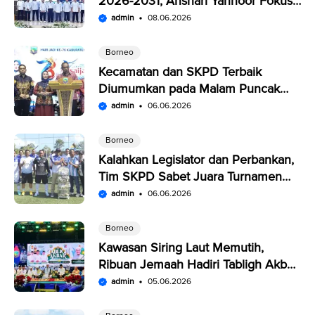
2026-2031, Anshari Yannoor Fokus
Verifikasi Perusahaan Pers
admin
08.06.2026
Borneo
Kecamatan dan SKPD Terbaik
Diumumkan pada Malam Puncak
Penutupan Expo Saijaan Kotabaru
admin
06.06.2026
Borneo
Kalahkan Legislator dan Perbankan,
Tim SKPD Sabet Juara Turnamen
Segitiga Kotabaru
admin
06.06.2026
Borneo
Kawasan Siring Laut Memutih,
Ribuan Jemaah Hadiri Tabligh Akbar
HUT Kabupaten Kotabaru
admin
05.06.2026