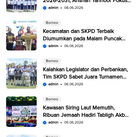
2026-2031, Anshari Yannoor Fokus
Verifikasi Perusahaan Pers
admin
08.06.2026
Borneo
Kecamatan dan SKPD Terbaik
Diumumkan pada Malam Puncak
Penutupan Expo Saijaan Kotabaru
admin
06.06.2026
Borneo
Kalahkan Legislator dan Perbankan,
Tim SKPD Sabet Juara Turnamen
Segitiga Kotabaru
admin
06.06.2026
Borneo
Kawasan Siring Laut Memutih,
Ribuan Jemaah Hadiri Tabligh Akbar
HUT Kabupaten Kotabaru
admin
05.06.2026