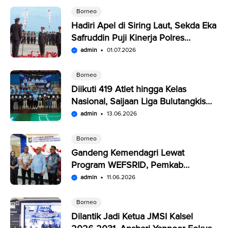
Borneo
Hadiri Apel di Siring Laut, Sekda Eka
Safruddin Puji Kinerja Polres
Kotabaru
admin
01.07.2026
Borneo
Diikuti 419 Atlet hingga Kelas
Nasional, Saijaan Liga Bulutangkis
Memperebutkan Rp109,5 Juta
admin
13.06.2026
Borneo
Gandeng Kemendagri Lewat
Program WEFSRID, Pemkab
Kotabaru Targetkan Petani Panen 3
admin
11.06.2026
Kali Setahun
Borneo
Dilantik Jadi Ketua JMSI Kalsel