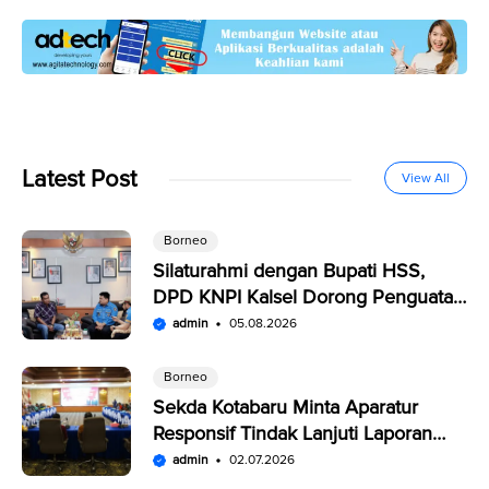
Latest Post
View All
Borneo
Silaturahmi dengan Bupati HSS,
DPD KNPI Kalsel Dorong Penguatan
SDM Pemuda
admin
05.08.2026
Borneo
Sekda Kotabaru Minta Aparatur
Responsif Tindak Lanjuti Laporan
Warga di SP4N-LAPOR
admin
02.07.2026