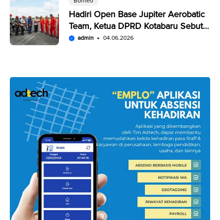
Borneo
Hadiri Open Base Jupiter Aerobatic
Team, Ketua DPRD Kotabaru Sebut
Penampilan JAT Luar Biasa
admin
04.06.2026