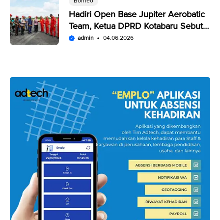
Borneo
Hadiri Open Base Jupiter Aerobatic
Team, Ketua DPRD Kotabaru Sebut
Penampilan JAT Luar Biasa
admin
04.06.2026