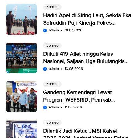
Borneo
Hadiri Apel di Siring Laut, Sekda Eka
Safruddin Puji Kinerja Polres
Kotabaru
admin
01.07.2026
Borneo
Diikuti 419 Atlet hingga Kelas
Nasional, Saijaan Liga Bulutangkis
Memperebutkan Rp109,5 Juta
admin
13.06.2026
Borneo
Gandeng Kemendagri Lewat
Program WEFSRID, Pemkab
Kotabaru Targetkan Petani Panen 3
admin
11.06.2026
Kali Setahun
Borneo
Dilantik Jadi Ketua JMSI Kalsel