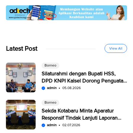
Latest Post
View All
Borneo
Silaturahmi dengan Bupati HSS,
DPD KNPI Kalsel Dorong Penguatan
SDM Pemuda
admin
05.08.2026
Borneo
Sekda Kotabaru Minta Aparatur
Responsif Tindak Lanjuti Laporan
Warga di SP4N-LAPOR
admin
02.07.2026