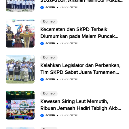
2026-2031, Anshari Yannoor Fokus
Verifikasi Perusahaan Pers
admin
08.06.2026
Borneo
Kecamatan dan SKPD Terbaik
Diumumkan pada Malam Puncak
Penutupan Expo Saijaan Kotabaru
admin
06.06.2026
Borneo
Kalahkan Legislator dan Perbankan,
Tim SKPD Sabet Juara Turnamen
Segitiga Kotabaru
admin
06.06.2026
Borneo
Kawasan Siring Laut Memutih,
Ribuan Jemaah Hadiri Tabligh Akbar
HUT Kabupaten Kotabaru
admin
05.06.2026