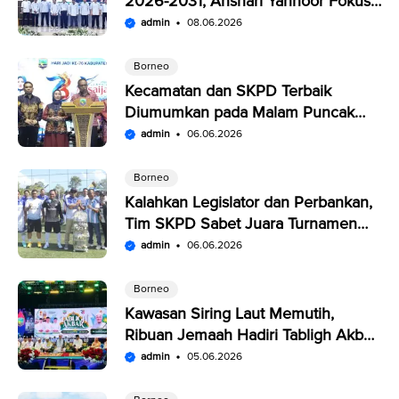
2026-2031, Anshari Yannoor Fokus
Verifikasi Perusahaan Pers
admin
08.06.2026
Borneo
Kecamatan dan SKPD Terbaik
Diumumkan pada Malam Puncak
Penutupan Expo Saijaan Kotabaru
admin
06.06.2026
Borneo
Kalahkan Legislator dan Perbankan,
Tim SKPD Sabet Juara Turnamen
Segitiga Kotabaru
admin
06.06.2026
Borneo
Kawasan Siring Laut Memutih,
Ribuan Jemaah Hadiri Tabligh Akbar
HUT Kabupaten Kotabaru
admin
05.06.2026