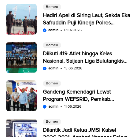
Borneo
Hadiri Apel di Siring Laut, Sekda Eka
Safruddin Puji Kinerja Polres
Kotabaru
admin
01.07.2026
Borneo
Diikuti 419 Atlet hingga Kelas
Nasional, Saijaan Liga Bulutangkis
Memperebutkan Rp109,5 Juta
admin
13.06.2026
Borneo
Gandeng Kemendagri Lewat
Program WEFSRID, Pemkab
Kotabaru Targetkan Petani Panen 3
admin
11.06.2026
Kali Setahun
Borneo
Dilantik Jadi Ketua JMSI Kalsel