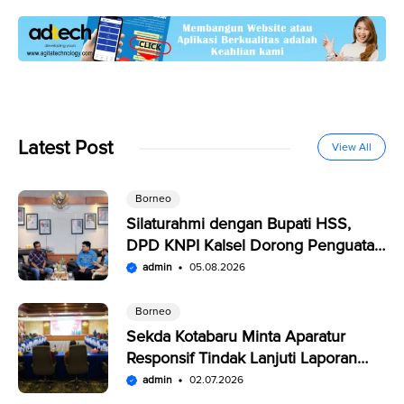
Latest Post
View All
Borneo
Silaturahmi dengan Bupati HSS,
DPD KNPI Kalsel Dorong Penguatan
SDM Pemuda
admin
05.08.2026
Borneo
Sekda Kotabaru Minta Aparatur
Responsif Tindak Lanjuti Laporan
Warga di SP4N-LAPOR
admin
02.07.2026