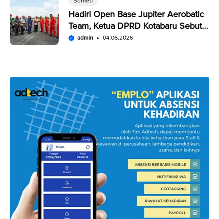
Borneo
Hadiri Open Base Jupiter Aerobatic
Team, Ketua DPRD Kotabaru Sebut
Penampilan JAT Luar Biasa
admin
04.06.2026