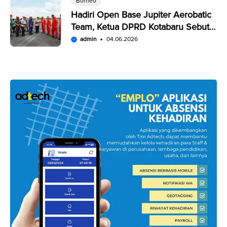
Borneo
Hadiri Open Base Jupiter Aerobatic
Team, Ketua DPRD Kotabaru Sebut
Penampilan JAT Luar Biasa
admin
04.06.2026