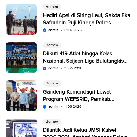
Borneo
Hadiri Apel di Siring Laut, Sekda Eka
Safruddin Puji Kinerja Polres
Kotabaru
admin
01.07.2026
Borneo
Diikuti 419 Atlet hingga Kelas
Nasional, Saijaan Liga Bulutangkis
Memperebutkan Rp109,5 Juta
admin
13.06.2026
Borneo
Gandeng Kemendagri Lewat
Program WEFSRID, Pemkab
Kotabaru Targetkan Petani Panen 3
admin
11.06.2026
Kali Setahun
Borneo
Dilantik Jadi Ketua JMSI Kalsel