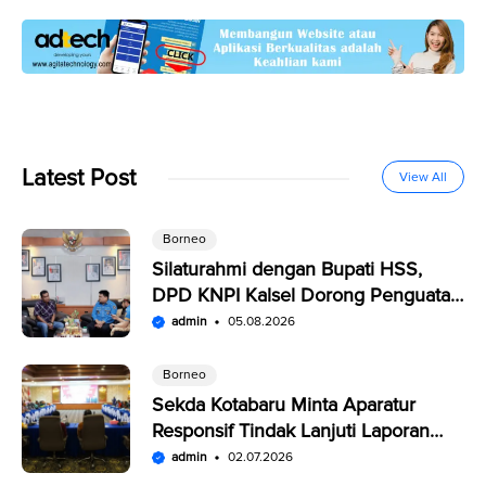
Latest Post
View All
Borneo
Silaturahmi dengan Bupati HSS,
DPD KNPI Kalsel Dorong Penguatan
SDM Pemuda
admin
05.08.2026
Borneo
Sekda Kotabaru Minta Aparatur
Responsif Tindak Lanjuti Laporan
Warga di SP4N-LAPOR
admin
02.07.2026