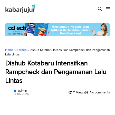
Langsung
Me
ke
isi
Home
»
Borneo
»
Dishub Kotabaru Intensifkan Rampcheck dan Pengamanan
Lalu Lintas
Dishub Kotabaru Intensifkan
Rampcheck dan Pengamanan Lalu
Lintas
admin
11 Views
No comments
14.05.2026